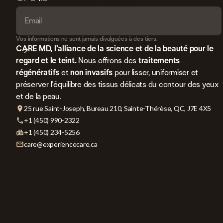
ABONNEZ-VOUS À NOTRE INFOLETTRE
Vos informations ne sont jamais divulguées à des tiers.
CARE MD, l’alliance de la science et de la beauté pour le
regard et le teint.
Nous offrons des
traitements
régénératifs
et
non invasifs
pour lisser, uniformiser et
préserver l’équilibre des tissus délicats du contour des yeux
et de la peau.
25 rue Saint-Joseph, Bureau 210, Sainte-Thérèse, QC, J7E 4X5
+1 (450) 990-2322
+1 (450) 234-5256
care@experiencecare.ca