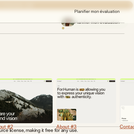
 EXPERIENCE CARE
Planifier mon évaluation
Planifier mon évaluation
out #2
About #3
Conta
rce license, making it free for any use.