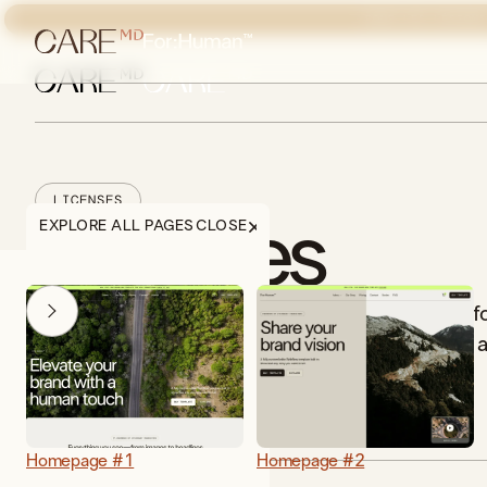
POUR LES LÉSIONS
LICENSES
Licenses
EXPLORE ALL PAGES
CLOSE
All graphical assets in this template are licensed f
personal and commercial use. If you'd like to use a
asset, please check the license below.
Homepage #1
Homepage #2
FONTS