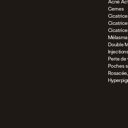
Acné Act
Cernes
Cicatric
Cicatric
Cicatric
Mélasma
Double M
Injection
Perte de
Poches s
Rosacée,
Hyperpig