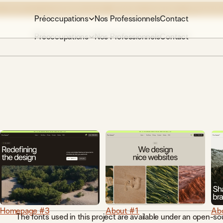
 CIBLÉES ET LA BLÉPHAROPLASTIE, DÉCOUVREZ EXPERIENCE CARE
VISITER
Préoccupations
Nos Professionnels
Contact
Préoccupations
Nos Professionnels
Contact
or
 specific
Homepage #3
About #1
Ab
The fonts used in this project are available under an open-sou