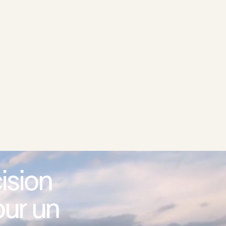
ision
ur un