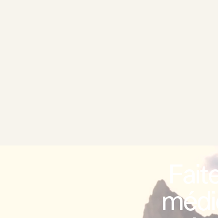
Fait
médi