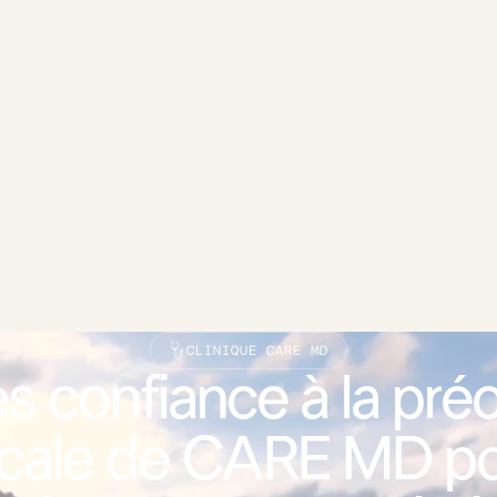
CLINIQUE CARE MD
es confiance à la préc
cale de CARE MD po