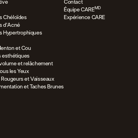
ive
Contact
MD
Équipe CARE
es Chéloïdes
Expérience CARE
es d'Acné
es Hypertrophiques
enton et Cou
s esthétiques
 volume et relâchement
ous les Yeux
 Rougeurs et Vaisseaux
mentation et Taches Brunes