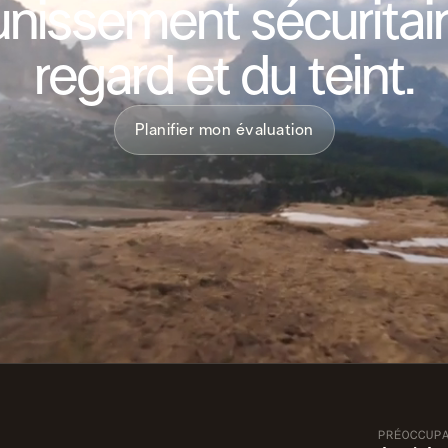
unissement sécuritai
regard et du teint.
Planifier mon évaluation
PRÉOCCUP