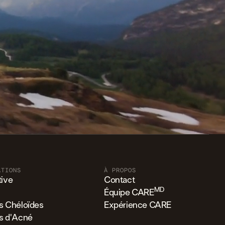
ATIONS
À PROPOS
ive
Contact
MD
Équipe CARE
es Chéloïdes
Expérience CARE
es d'Acné