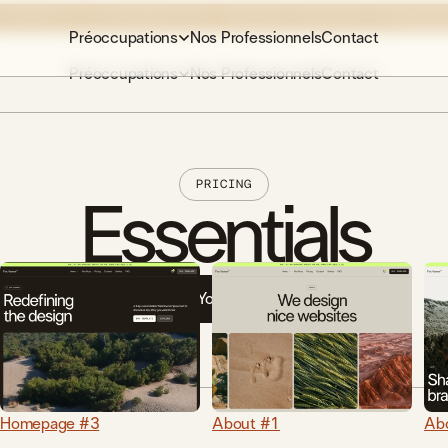
 CIBLÉES ET LA BLÉPHAROPLASTIE, DÉCOUVREZ EXPERIENCE CARE
VISITER
Préoccupations
Nos Professionnels
Contact
Préoccupations
Nos Professionnels
Contact
PRICING
Essentials
Book Your Session
Homepage #3
About #1
Ab