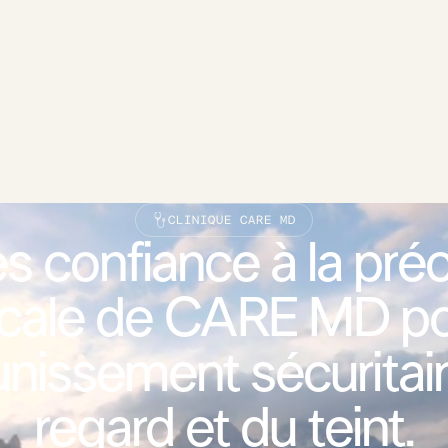
CLINIQUE CARE MD
es confiance à la préc
cale de CARE MD po
unissement sécuritai
regard et du teint.