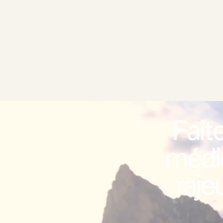
Fait
médi
raje