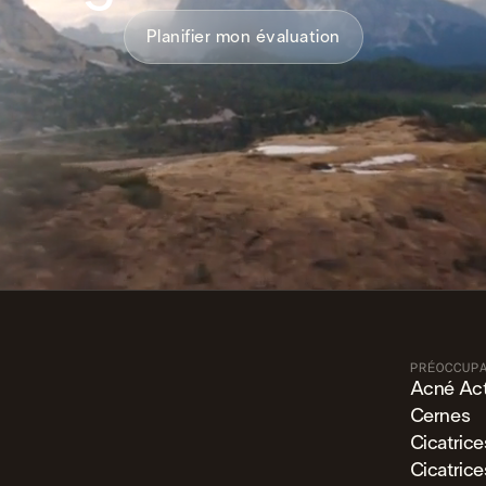
Planifier mon évaluation
PRÉOCCUP
Acné Act
Cernes
Cicatric
Cicatric