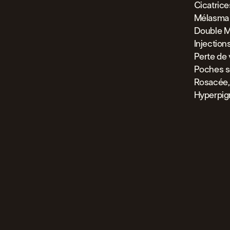
Cicatric
Mélasma
Double M
Injection
Perte de
Poches s
Rosacée,
Hyperpig