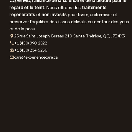
CARE MD, l’alliance de la science et de la beauté pour le
regard et le teint.
Nous offrons des
traitements
régénératifs
et
non invasifs
pour lisser, uniformiser et
préserver l’équilibre des tissus délicats du contour des yeux
et de la peau.
25 rue Saint-Joseph, Bureau 210, Sainte-Thérèse, QC, J7E 4X5
+1 (450) 990-2322
+1 (450) 234-5256
care@experiencecare.ca