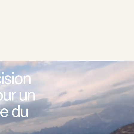
ision
ur un
re du