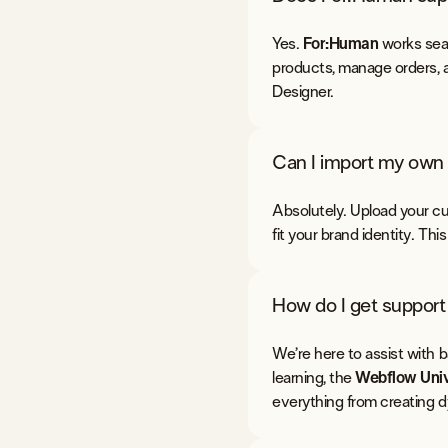
Yes.
For:Human
works seam
products, manage orders, a
Designer.
Can I import my own 
Absolutely. Upload your cu
fit your brand identity. This
How do I get support 
We’re here to assist with 
learning, the
Webflow Univ
everything from creating 