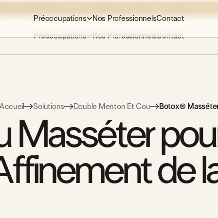
 CIBLÉES ET LA BLÉPHAROPLASTIE, DÉCOUVREZ EXPERIENCE CARE
VISITER
Préoccupations
Nos Professionnels
Contact
Préoccupations
Nos Professionnels
Contact
Accueil
Solutions
Double Menton Et Cou
Botox® Masséte
 Masséter pour
Affinement de l