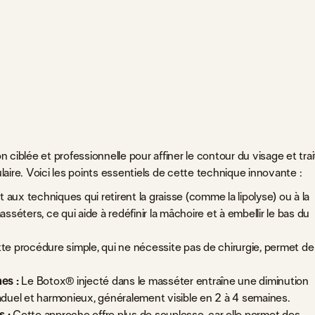
iblée et professionnelle pour affiner le contour du visage et trai
ire. Voici les points essentiels de cette technique innovante :
aux techniques qui retirent la graisse (comme la lipolyse) ou à la
séters, ce qui aide à redéfinir la mâchoire et à embellir le bas du
e procédure simple, qui ne nécessite pas de chirurgie, permet de
es :
Le Botox® injecté dans le masséter entraîne une diminution
aduel et harmonieux, généralement visible en 2 à 4 semaines.
s :
Cette approche offre plus de souplesse, car elle permet des