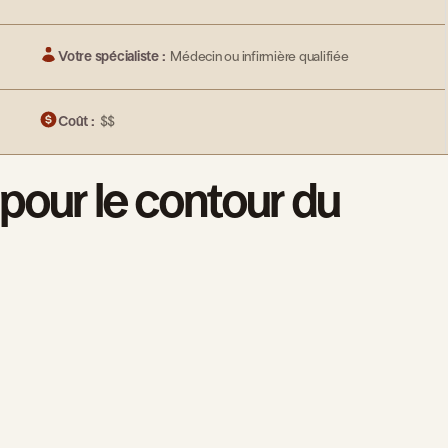
Votre spécialiste :
Médecin ou infirmière qualifiée
Coût :
$$
 pour le contour du
iti Lift
çu